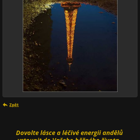
Zpět
Dovolte lásce a léčivé energii andělů