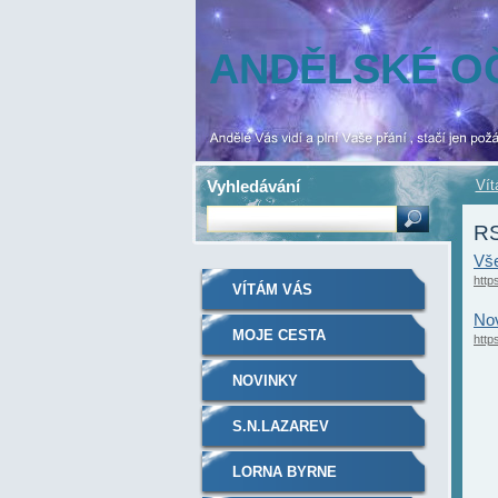
ANDĚLSKÉ O
Vyhledávání
Ví
RS
Vše
http
VÍTÁM VÁS
No
MOJE CESTA
http
NOVINKY
S.N.LAZAREV
LORNA BYRNE