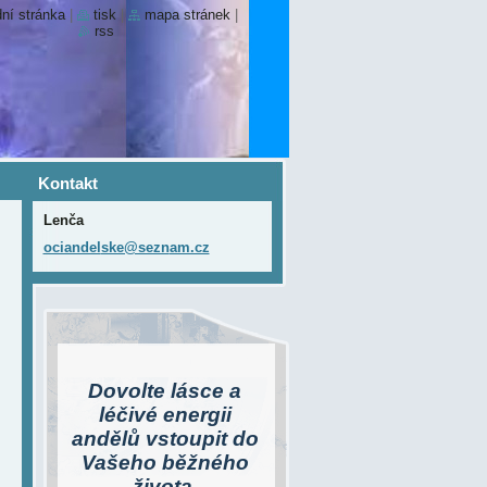
ní stránka
|
tisk
|
mapa stránek
|
rss
Kontakt
Lenča
ociandel
ske@sezn
am.cz
Dovolte lásce a
léčivé energii
andělů vstoupit do
Vašeho běžného
života.