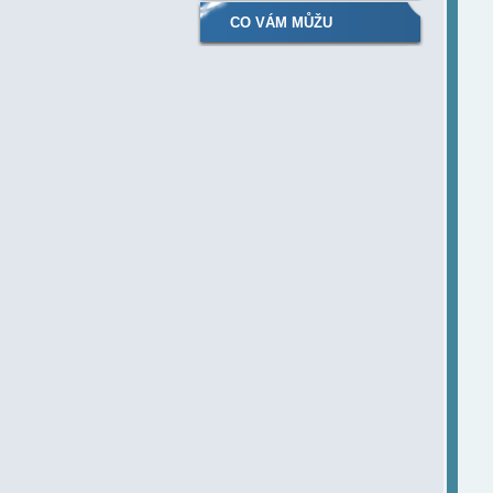
CO VÁM MŮŽU
NABÍDNOUT....