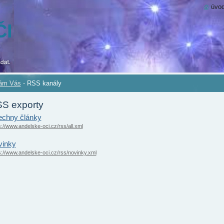
úvod
ČI
tám Vás
-
RSS kanály
S exporty
chny články
s://www.andelske-oci.cz/rss/all.xml
vinky
s://www.andelske-oci.cz/rss/novinky.xml