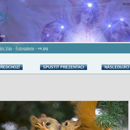
úvod
ČI
tám Vás
-
Fotogalerie
-
ve.jpg
ŘEDCHOZÍ
SPUSTIT PREZENTACI
NÁSLEDUJÍCÍ