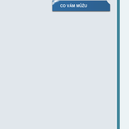
CO VÁM MŮŽU
NABÍDNOUT....