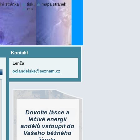
ní stránka
|
tisk
|
mapa stránek
|
rss
Kontakt
Lenča
ociandel
ske@sezn
am.cz
Dovolte lásce a
léčivé energii
andělů vstoupit do
Vašeho běžného
života.