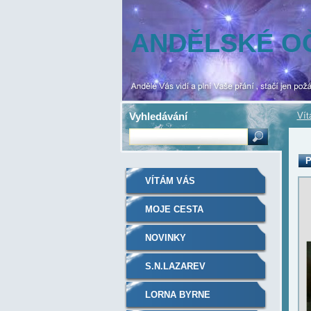
ANDĚLSKÉ O
Vyhledávání
Ví
P
VÍTÁM VÁS
MOJE CESTA
NOVINKY
S.N.LAZAREV
LORNA BYRNE