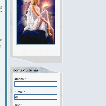
áš
se
je
e
í
.
Kontaktujte nás
Jméno *
a
E-mail *
Text *