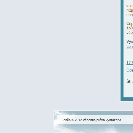
vol
htt
con
Cop
způ
vče
Vys
Len
17:
Ode
Ští
Lenča © 2012 Všechna práva vyhrazena.