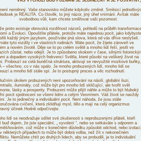
VÁŠ VÝCHOZÍ BOD POZNÁNÍ JE JEDINEČNÝ A JE POSVÁTNÝ,
 není neměnný. Vaše stanovisko můžete kdykoliv změnit. Směsicí jednotlivý
ledisek je REALITA. Co člověk, to jiný názor, jiný úhel vnímání. Avšak máte
svobodnou vůli, kam chcete směřovat vaši pozornost.
že proto existuje obrovská rozdílnost názorů, pohledů na průběh transformac
omí a Evoluci. Opouštíte přátele, protože máte najednou pocit, jako kdybyst
ořili každý jiným jazykem, používáte jiná slova, která od vás dříve neslyšeli.
máte tyto rozdíly i ve vlastních rodinách. Máte pocit, že žijete zároveň ve
rém a novém životě. Děje se to po celém světě a mnoho lidí řeší, jestli ve
azích zůstat, nebo odejít. Je to způsobeno skokem v čase, silnými fotonický
ami a dopadem vysokých frekvencí Světla, které působí na veškerý život na
i. Probouzí se celá buněčná struktura, aktivují se nevyužité mozkové buňky,
 – všechno, co v nás spalo. Je mnoho probuzených lidí, mnoho lidí se
bouzí a mnoho lidí stále spí. Je to postupný proces a věc rozhodnutí.
lučním úkolem probuzených není upozorňování na násilí, globální iluzi,
trails, ilumináty, což může být pro mnoho lidí skličující, ale tvořit svět
monie, lásky a prosperity. Probuzení může přijít náhle a může to být hluboký
třní pocit sjednocení se všemi lidmi a celým Vesmírem. Váš život se navždy
ní. Je to jedinečný a individuální pocit. Není náhoda, že jsou stále
oručována cvičení, která zklidňují mysl, tělo a mají na celý organizmus
ravný účinek.
Hodně odpočívejte.
ho lidí se neodvažuje sdílet své zkušenosti s neprobuzenými přáteli, kteří
í buď dojem, že jste speciální, „ vyvolení “, nebo se setkáváte s odporem a
měšňováním, což může v konečném důsledku způsobit odchod, nebo izolaci
 v některých případech
to může být
dobrá volba, než žít v nekonečném
liktu. Nemůžete chtít po druhých lidech, aby se probudili, je to individuální