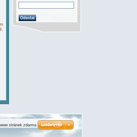
ím
i,
 www stránek zdarma