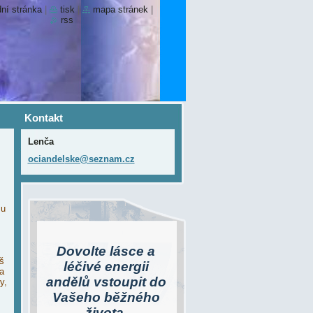
ní stránka
|
tisk
|
mapa stránek
|
rss
Kontakt
Lenča
ociandel
ske@sezn
am.cz
su
Dovolte lásce a
š
léčivé energii
a
andělů vstoupit do
y,
Vašeho běžného
života.