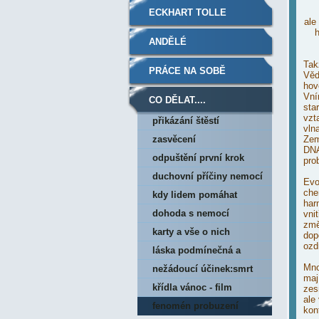
ECKHART TOLLE
ale
h
ANDĚLÉ
Tak
PRÁCE NA SOBĚ
Věd
hov
Vní
CO DĚLAT....
sta
vzt
přikázání štěstí
vln
zasvěcení
Zem
DNA
odpuštění první krok
pro
duchovní příčiny nemocí
Evo
chem
kdy lidem pomáhat
har
dohoda s nemocí
vni
změ
karty a vše o nich
dop
ozd
láska podmínečná a
Mno
bezpodmínečná
nežádoucí účinek:smrt
maj
křídla vánoc - film
zes
ale
fenomén probuzení
konf