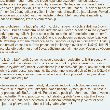
ces. Buďte moudří, otevřete srdce naplněné bezpodmínečnou láskou,
pektujte a ctěte jejich životní volby a názory. Neptejte se proč nevidí vaše
vé Světlo, proč nevidí, že se cítíte šťastní, že jste úžasní – a nevidí to ani v
ař, nemáte žádný důkaz a všichni kolem vás si myslí, že jste blázen. Pokud 
te odděleni od společnosti, vyhledejte přátele, kteří jsou stejně naladěni,
ledejte informace, které s vámi rezonují.
ces probuzení má řadu příznaků, fyzických i psychických, záleží na úrovni
buzení. DNA se transformuje na krystalickou úroveň. V těle to může vytvářet
estivé procesy záleží, jak o sebe pečujete a klasická medicína pro to nemá
větlení. Vzestup nemá nic společného s odchodem do nebe, nebo fyzickou
tí. Vzestup je změna frekvence se zkušeností ve vyšších dimenzích. Existu
ho úrovní vzestupu a tímto procesem jde každý člověk sám. Každý, kdo žij
této planetě bude muset udržovat pětidimenzionální vibrace. Posun ve vědom
vzácná událost.
te k těm, kteří tvrdí, že se nic neděje soucitní, podpořte je. Být probuzený
mená na druhou stranu být v těžké situaci, pokud jde o interakci s rodinou.
hte je vyjádřit svůj názor, vyslechněte je a nepřesvědčujte je, aby se probudili
chny životní cesty jsou krásné. Existuje mnoho moudrých učitelů a léčitelů v
buzeném stavu, kteří vám nikdy nebudou nutit svojí pravdu, povyšovat se,
o říkat „Následuj mě“.
čte se rozlišovat, které metody skutečně vedou k prohlubování zkušeností,
kávejte se s přáteli, kteří akceptují vaše názory. Vyměňujte si zkušenosti a
ity probouzení. Buďte trpěliví. Pokud máte pocit přetížení, vezměte si volno 
am odjeďte. Mnoho probuzených lidí ztratilo „jistoty“ svého starého života.
tejte se jich zda něco nepotřebují. Podpora probuzených je velmi vzácná,
lejte to a překvapte je! Mnoho Lásky vám všem <3