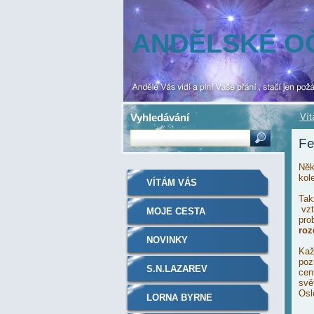
ANDĚLSKÉ O
Vyhledávání
Ví
Fe
Něk
kol
VÍTÁM VÁS
Takž
vzt
MOJE CESTA
pro
roz
NOVINKY
Kaž
poz
S.N.LAZAREV
cen
svě
Osl
LORNA BYRNE