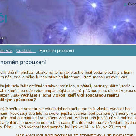
úvod
ČI
tám Vás
-
Co dělat....
-
Fenomén probuzení
nomén probuzení
olik dnů mi přichází otázky na téma jak vlastně řešit obtížné vztahy s lidmi
em nás, zde je několik inspirativních informací, které mohou oslovit i vás.
e jak tedy řešit obtížné vztahy v rodinách, s přáteli, partnery, dětmi, rodiči -
ahy které jsou stále více propastnější a jejichž příčinou je rozdílnost v proce
buzení.
Jak vycházet s lidmi v okolí, kteří vidí současnou realitu
dílným způsobem?
dý člověk ve vesmíru ve všech dobách měl a má svůj vlastní výchozí bod
nání. Neexistují dva lidé na světě, jejichž výchozí bod poznání je shodný. Vá
trální bod poznání leží ve vašem Vědomí. Vědomí určuje váš názor, pohled n
t a realitu a je odvozen od místa a času. Každé místo má své Vědomí Sydne
o, Řím…...Váš výchozí bod poznání byl jiný ve 14., v 18., ve 20. století.