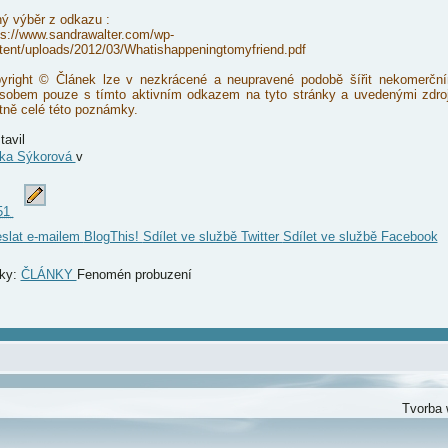
ný výběr z odkazu :
ps://www.sandrawalter.com/wp-
tent/uploads/2012/03/Whatishappeningtomyfriend.pdf
yright © Článek lze v nezkrácené a neupravené podobě šířit nekomerčn
sobem pouze s tímto aktivním odkazem na tyto stránky a uvedenými zdroj
tně celé této poznámky.
tavil
ka Sýkorová
v
51
slat e-mailem
BlogThis!
Sdílet ve službě Twitter
Sdílet ve službě Facebook
tky:
ČLÁNKY
Fenomén probuzení
Tvorba