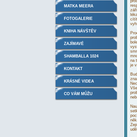
pro
res
MATKA MEERA
záři
lék
FOTOGALERIE
cítí
vyh
KNIHA NÁVŠTĚV
Pro
pro
bol
ZAJÍMAVÉ
vys
smr
mno
SHAMBALLA 1024
na 
je 
KONTAKT
Buď
zna
KRÁSNÉ VIDEA
Nec
Vše
pro
CO VÁM MŮŽU
neb
NABÍDNOUT....
Nau
set
poc
něk
Zep
udě