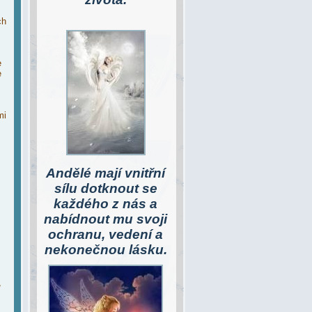
ch
e
e
mi
Andělé
mají vnitřní
sílu dotknout se
každého z nás a
nabídnout mu svoji
ochranu, vedení a
nekonečnou lásku.
,