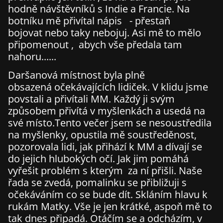
hodně návštěvníků s Indie a Francie. Na
botníku mě přivítal nápis - přestaň
bojovat nebo taky nebojuj. Asi mě to mělo
připomenout , abych vše předala tam
nahoru......
Daršanová místnost byla plně
obsazená očekávajících lidiček. V klidu jsme
povstali a přivítali MM. Každý ji svým
způsobem přivítá v myšlenkách a usedá na
své místo.Tento večer jsem se nesoustředila
na myšlenky, opustila mě soustředěnost,
pozorovala lidi, jak přihází k MM a dívají se
do jejich hlubokých očí. Jak jim pomáhá
vyřešit problém s kterým za ní přišli. Naše
řada se zvedá, pomalinku se přibližuji s
očekáváním co se bude dít. Skláním hlavu k
rukám Matky. Vše je jen krátké, aspoň mě to
tak dnes připadá. Otáčím se a odcházím, v