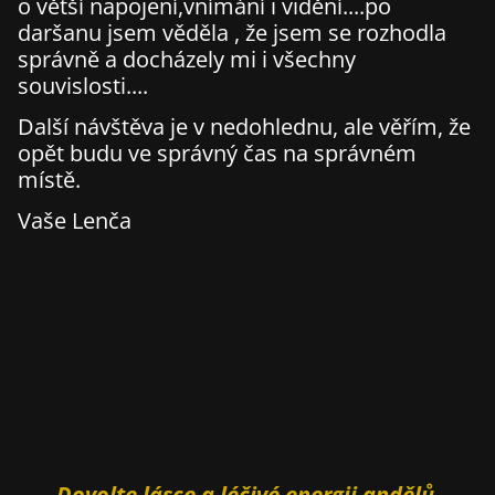
o větší napojení,vnímání i vidění....po
daršanu jsem věděla , že jsem se rozhodla
správně a docházely mi i všechny
souvislosti....
Další návštěva je v nedohlednu, ale věřím, že
opět budu ve správný čas na správném
místě.
Vaše Lenča
Dovolte lásce a léčivé energii andělů