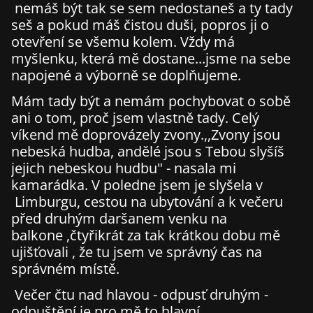
nemáš být tak se sem nedostaneš a ty tady
seš a pokud máš čistou duši, popros ji o
otevření se všemu kolem. Vždy má
myšlenku, která mě dostane...jsme na sebe
napojené a výborně se doplňujeme.
Mám tady být a nemám pochybovat o sobě
ani o tom, proč jsem vlastně tady. Celý
víkend mě doprovázely zvony.,,Zvony jsou
nebeská hudba, andělé jsou s Tebou slyšíš
jejich nebeskou hudbu" - nasala mi
kamarádka. V poledne jsem je slyšela v
Limburgu, cestou na ubytování a k večeru
před druhým daršanem venku na
balkone ,čtyřikrát za tak krátkou dobu mě
ujišťovali , že tu jsem ve správný čas na
správném místě.
Večer čtu nad hlavou - odpusť druhým -
odpuštění je pro mě to hlavní,