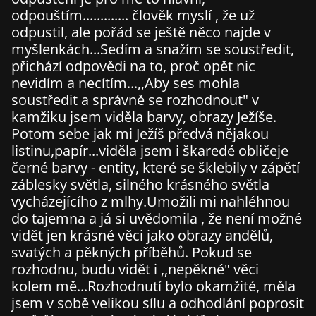
odpouštím............. člověk myslí , že už
odpustil, ale pořád se ještě něco najde v
myšlenkách...Sedím a snažím se soustředit,
přichází odpovědi na to, proč opět nic
nevidím a necítím...,,Aby ses mohla
soustředit a správně se rozhodnout" v
kamžiku jsem viděla barvy, obrazy Ježíše.
Potom sebe jak mi Ježíš předvá nějakou
listinu,papír...viděla jsem i škaredé obličeje
černé barvy - entity, které se šklebily v zápětí
záblesky světla, silného krásného světla
vycházejícího z mlhy.Umožili mi nahléhnou
do tajemna a já si uvědomila , že není možné
vidět jen krásné věci jako obrazy andělů,
svatých a pěkných příběhů. Pokud se
rozhodnu, budu vidět i ,,nepěkné" věci
kolem mě...Rozhodnutí bylo okamžité, měla
jsem v sobě velikou sílu a odhodlání poprosit