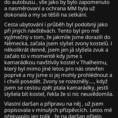
do autobusu , vše jako by bylo zapomenuto
a nasměrovaní a ochrana MM byla už
dokonalá a my se těšili na setkání.
Cesta ubytování i průběh byl podobný jako
při jiných návštěvách. Tento byl pro mě
vyjímečný v tom, že jakmile jsme dorazili do
Německa, začala jsem slyšet zvony kostelů. I
několikrát denně, jsem jen já slyšela zvuk a
začalo to v momentě kdy jsme s
kamarádkou navštívily kostel v Thalheimu,
který byl mimo jiné letos pro nás otevřen
poprvé a my jsme si jej mohly prohlédnout a
i chvíli posedět. Zvony se rozezněly...., když
jsem se cestou zpět ptala kamarádky, jestli
slyšela bít kostel, řekla že si nic neuvědomila.
Vlastní daršan a přípravu na něj , už jsem
popisovala v minulých přízpěvcích. Letos mě
překvapilo jen tolik , že na daršan přijelo