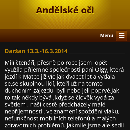
Andělské oči
Menu
Daršan 13.3.-16.3.2014
Milí čtenáři, přesně po roce jsem opět
využila příjemné společnosti pani Olgy, která
jezdí k Matce již víc jak dvacet let a vydala
se,se skupinou lidí, kteří už na tomto
duchoním zájezdu byli nebo jeli poprvé.Jak
to tak někdy bývá ,když se člověk vydá za
světlem , naší cestě předcházely malé
nepříjemnosti , ve znamení spoždění vlaku,
nefunkčnost mobilních telefonů a malých
zdravotních problémů. Jakmile jsme ale sedli