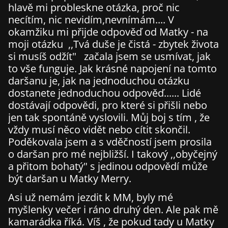
hlavě mi probleskne otázka, proč nic
necítím, nic nevidím,nevnímám.... V
okamžiku mi přijde odpověď od Matky - na
moji otázku ,,Tvá duše je čistá - zbytek života
si musíš odžít" začala jsem se usmívat, jak
to vše funguje. Jak krásné napojení na tomto
daršanu je, jak na jednoduchou otázku
dostanete jednoduchou odpověď...... Lidé
dostávají odpovědi, pro které si přišli nebo
jen tak spontáně vyslovili. Můj boj s tím , že
vždy musí něco vidět nebo cítit skončil.
Poděkovala jsem a s vděčností jsem prosila
o daršan pro mé nejbližší. I takový ,,obyčejný
a přitom bohatý" s jedinou odpovědí může
být daršan u Matky Merry.
Asi už nemám jezdit k MM, byly mé
myšlenky večer i ráno druhý den. Ale pak mě
kamarádka říká. Víš , že pokud tady u Matky